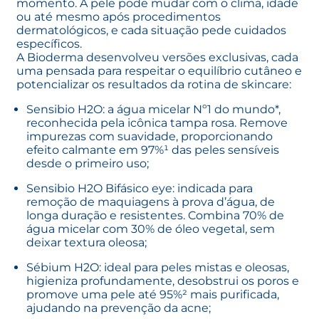
momento. A pele pode mudar com o clima, idade
ou até mesmo após procedimentos
dermatológicos, e cada situação pede cuidados
específicos.
A Bioderma desenvolveu versões exclusivas, cada
uma pensada para respeitar o equilíbrio cutâneo e
potencializar os resultados da rotina de skincare:
Sensibio H2O
: a água micelar Nº1 do mundo*,
reconhecida pela icônica tampa rosa. Remove
impurezas com suavidade, proporcionando
efeito calmante em 97%¹ das peles sensíveis
desde o primeiro uso;
Sensibio H2O Bifásico eye
: indicada para
remoção de maquiagens à prova d’água, de
longa duração e resistentes. Combina 70% de
água micelar com 30% de óleo vegetal, sem
deixar textura oleosa;
Sébium H2O
: ideal para peles mistas e oleosas,
higieniza profundamente, desobstrui os poros e
promove uma pele até 95%² mais purificada,
ajudando na prevenção da acne;