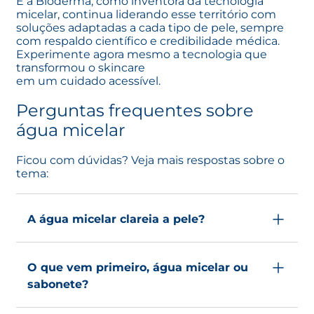
E a
Bioderma
, como inventora da tecnologia
micelar, continua liderando esse território com
soluções adaptadas a cada tipo de pele, sempre
com respaldo científico e credibilidade médica.
Experimente agora mesmo a tecnologia que
transformou o skincare
em um cuidado acessível.
Perguntas frequentes sobre
água micelar
Ficou com dúvidas? Veja mais respostas sobre o
tema:
A água micelar clareia a pele?
Não é sua função principal, mas algumas
O que vem primeiro, água micelar ou
versões, como a
Pigmentbio H2O
, contam
sabonete?
com ativos clareadores que ajudam a
uniformizar o tom e potencializam a ação de