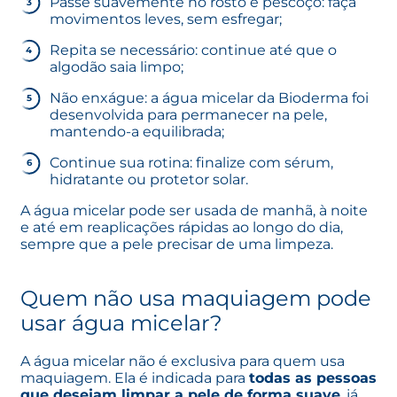
Passe suavemente no rosto e pescoço: faça
movimentos leves, sem esfregar;
Repita se necessário: continue até que o
algodão saia limpo;
Não enxágue: a água micelar da Bioderma foi
desenvolvida para permanecer na pele,
mantendo-a equilibrada;
Continue sua rotina: finalize com
sérum
,
hidratante ou protetor solar.
A água micelar pode ser usada de manhã, à noite
e até em reaplicações rápidas ao longo do dia,
sempre que a pele precisar de uma limpeza.
Quem não usa maquiagem pode
usar água micelar?
A água micelar não é exclusiva para quem usa
maquiagem. Ela é indicada para
todas as pessoas
que desejam limpar a pele de forma suave
, já