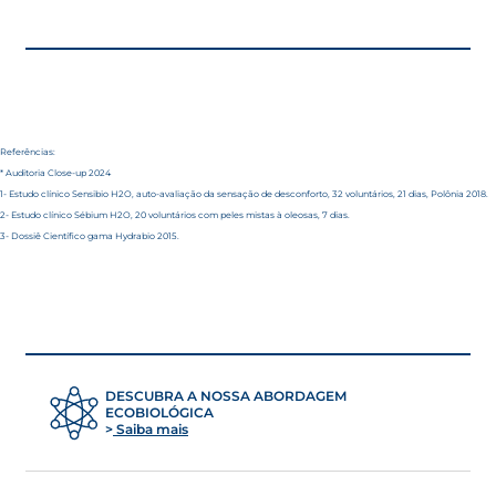
Referências:
* Auditoria Close-up 2024
1- Estudo clínico Sensibio H2O, auto-avaliação da sensação de desconforto, 32 voluntários, 21 dias, Polônia 2018.
2- Estudo clínico Sébium H2O, 20 voluntários com peles mistas à oleosas, 7 dias.
3- Dossiê Científico gama Hydrabio 2015.
DESCUBRA A NOSSA ABORDAGEM
ECOBIOLÓGICA
Saiba mais