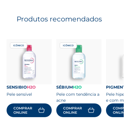
peles sensíveis.
Produtos recomendados
ICÔNICO
ICÔNICO
SENSIBIO
H2O
SÉBIUM
H2O
PIGMENT
Pele sensível
Pele com tendência a
Pele hipe
acne
e com ma
COMPRAR
COMPRAR
COMPR
ONLINE
ONLINE
ONLINE