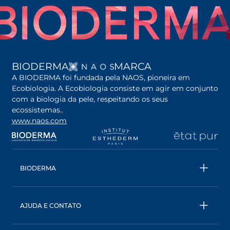
ABRE EM UMA NOVA G
BIODERMA
MARCA
A BIODERMA foi fundada pela NAOS, pioneira em
Ecobiologia. A Ecobiologia consiste em agir em conjunto
com a biologia da pele, respeitando os seus
ecossistemas..
www.naos.com
abre em uma nova guia
abre em uma nova guia
abre em uma nova gu
ab
BIODERMA
Todos os produtos
Águas Micelares
AJUDA E CONTATO
Conselhos de especialistas
Entre em contato
Ecobiologia, nossa abordagem única