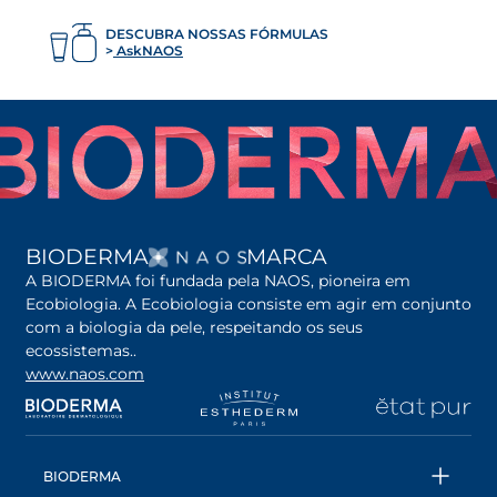
DESCUBRA NOSSAS FÓRMULAS
AskNAOS
ABRE EM UMA NOVA G
BIODERMA
MARCA
A BIODERMA foi fundada pela NAOS, pioneira em
Ecobiologia. A Ecobiologia consiste em agir em conjunto
com a biologia da pele, respeitando os seus
ecossistemas..
www.naos.com
abre em uma nova guia
abre em uma nova guia
abre em uma nova gu
ab
BIODERMA