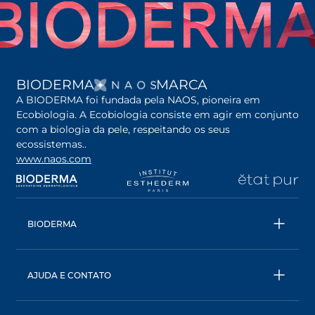
ABRE EM UMA NOVA G
BIODERMA
MARCA
A BIODERMA foi fundada pela NAOS, pioneira em
Ecobiologia. A Ecobiologia consiste em agir em conjunto
com a biologia da pele, respeitando os seus
ecossistemas..
www.naos.com
abre em uma nova guia
abre em uma nova guia
abre em uma nova gu
ab
BIODERMA
Todos os produtos
Águas Micelares
AJUDA E CONTATO
Conselhos de especialistas
Entre em contato
Ecobiologia, nossa abordagem única