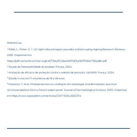
estresse oxidativo cutâneo e pode contribuir
para o fotoenvelhecimento⁵. O tema ainda
segue em investigação científica, mas já
existem evidências de que esse espectro
merece atenção, principalmente em peles
mais sensíveis.
Referências
¹ Rittié, L.; Fisher, G. J. UV-light-induced signal cascades and skin aging. Ageing Research Reviews,
2002. Disponível em:
https://pdfs.semanticscholar.org/ce67/b6af1c2ba4ebf11d76a1b11f1e84c796ad8e.pdf
² Estudo da fotoestabilidade do produto. França, 2024.
³ Avaliação da eficácia de proteção contra a adesão de poluição. Lb24040. França, 2024.
⁴ Estudo in vivo em 11 voluntários de 18 a 48 anos.
⁵ Passeron, T. et al. Photoprotection according to skin phototype and dermatoses: practical
recommendations from a French expert panel. Journal of Dermatological Science, 2020. Disponível
em:
https://www.oaepublish.com/articles/2347-9264.2020.154