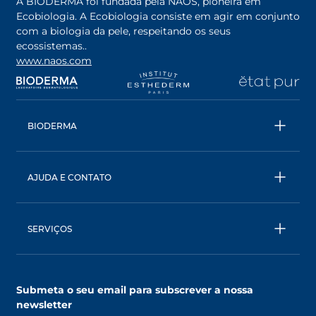
A BIODERMA foi fundada pela NAOS, pioneira em
Ecobiologia. A Ecobiologia consiste em agir em conjunto
com a biologia da pele, respeitando os seus
ecossistemas..
www.naos.com
abre em uma nova guia
abre em uma nova guia
abre em uma nova gu
ab
BIODERMA
Todos os produtos
Águas Micelares
AJUDA E CONTATO
Conselhos de especialistas
Entre em contato
Ecobiologia, nossa abordagem única
BIODERMA: uma marca NAOS
SERVIÇOS
AskNAOS, decifre as nossas fórmulas
SkinObserver, analise sua pele
Submeta o seu email para subscrever a nossa
MyNaos Club, descubra o programa de fidelidade
newsletter
Ache uma loja próxima à você