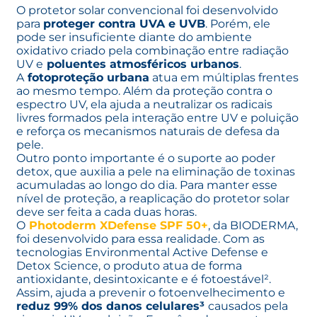
O protetor solar convencional foi desenvolvido
para
proteger contra UVA e UVB
. Porém, ele
pode ser insuficiente diante do ambiente
oxidativo criado pela combinação entre radiação
UV e
poluentes atmosféricos urbanos
.
A
fotoproteção urbana
atua em múltiplas frentes
ao mesmo tempo. Além da proteção contra o
espectro UV, ela ajuda a neutralizar os radicais
livres formados pela interação entre UV e poluição
e reforça os mecanismos naturais de defesa da
pele.
Outro ponto importante é o suporte ao poder
detox, que auxilia a pele na eliminação de toxinas
acumuladas ao longo do dia. Para manter esse
nível de proteção, a reaplicação do protetor solar
deve ser feita a cada duas horas.
O
Photoderm XDefense SPF 50+
, da BIODERMA,
foi desenvolvido para essa realidade. Com as
tecnologias Environmental Active Defense e
Detox Science, o produto atua de forma
antioxidante, desintoxicante e é fotoestável².
Assim, ajuda a prevenir o fotoenvelhecimento e
reduz 99% dos danos celulares³
causados pela