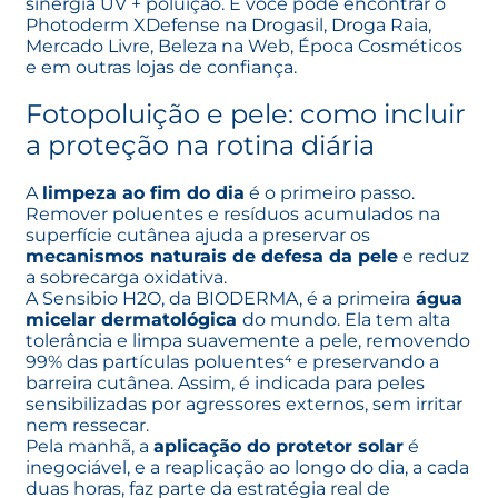
sinergia UV + poluição. E você pode encontrar o
Photoderm XDefense na
Drogasil
,
Droga Raia
,
Mercado Livre
,
Beleza na Web
,
Época Cosméticos
e em outras lojas de confiança.
Fotopoluição e pele: como incluir
a proteção na rotina diária
A
limpeza ao fim do dia
é o primeiro passo.
Remover poluentes e resíduos acumulados na
superfície cutânea ajuda a preservar os
mecanismos naturais de defesa da pele
e reduz
a sobrecarga oxidativa.
A
Sensibio H2O
, da BIODERMA, é a primeira
água
micelar dermatológica
do mundo. Ela tem alta
tolerância e limpa suavemente a pele, removendo
99% das partículas poluentes⁴ e preservando a
barreira cutânea. Assim, é indicada para peles
sensibilizadas por agressores externos, sem irritar
nem ressecar.
Pela manhã, a
aplicação do protetor solar
é
inegociável, e a reaplicação ao longo do dia, a cada
duas horas, faz parte da estratégia real de