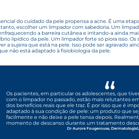
ncial do cuidado da pele propensa a acne. É uma etapa 
entanto, escolher um limpador com sabedoria. Um limpad
enfraquecendo a barreira cutânea e irritando-a ainda mai
íbrio lipídico da pele. Um limpador forte só piora isso. Os
a sujeira que está na pele. Isso pode ser agravado ain
e não está adaptado à fisiobiologia da pele.
Os pacientes, em particular os adolescentes, que ti
com o limpador no passado, estão mais relutantes e
dos benefícios reais que ele traz. É por isso que é im
adaptado à sua condição de pele: um produto que sej
facilmente e não deixe a pele tensa depois. Realmen
momento de descanso durante um tratamento desco
Dr Aurore Fougerouse, Dermatologist,