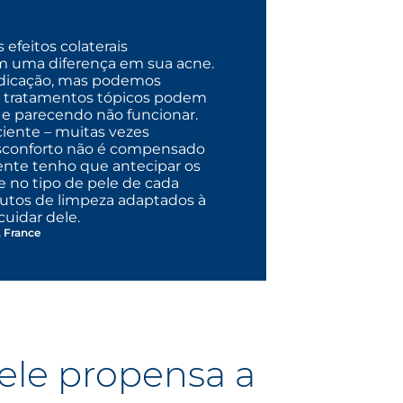
efeitos colaterais
em uma diferença em sua acne.
dicação, mas podemos
Os tratamentos tópicos podem
 e parecendo não funcionar.
iente – muitas vezes
esconforto não é compensado
ente tenho que antecipar os
e no tipo de pele de cada
dutos de limpeza adaptados à
uidar dele.
 France
ele propensa a