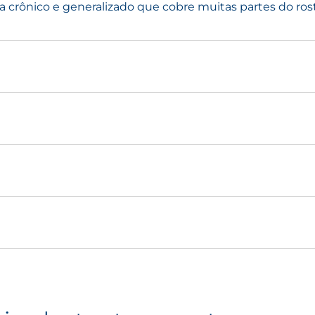
crônico e generalizado que cobre muitas partes do rost
e para acne comedônica ou inflamatória, que geralmen
em ajudar durante o verão ou quando a acne é modera
 como anti-inflamatório. Geralmente tem um efeito pos
medônica. O creme é, portanto, frequentemente prescrit
mas graves de acne, a isotretinoína é um poderoso inibid
nto oral atua na redução do tamanho das glândulas seb
, portanto, a uma diminuição das lesões de acne. Os tr