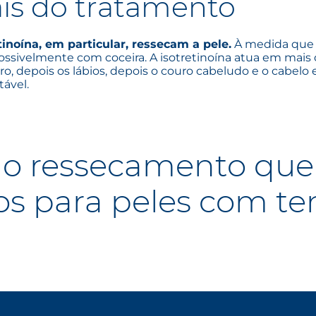
ais do tratamento
inoína, em particular, ressecam a pele.
À medida que o
 possivelmente com coceira. A isotretinoína atua em mai
eiro, depois os lábios, depois o couro cabeludo e o cabelo
tável.
 o ressecamento qu
os para peles com te