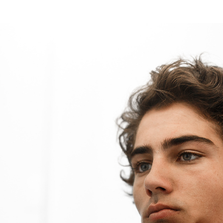
o de Pele
CICABIO
eludo e cabelo sensíveis
OS OS PRODUTOS