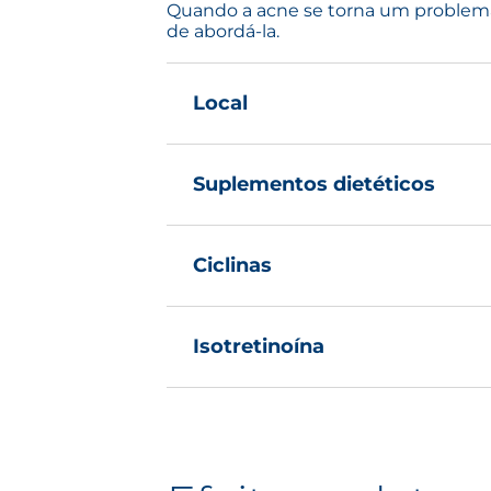
Quando a acne se torna um problema 
de abordá-la.
Local
Os pacientes podem aplicar crem
benzoíla ou ácido salicílico.
Suplementos dietéticos
Suplementos à base de zinco pod
tópico não está funcionando.
Ciclinas
Este tipo de medicamento é usado
pústulas, e não tanto na acne co
Isotretinoína
tratamento geral.
Quando tudo mais falha e para for
glândulas sebáceas. Este tratame
diminuição da produção de sebo e
meses.