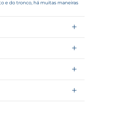
o e do tronco, há muitas maneiras
te contém peróxido de
da e um tratamento
itivo nas pápulas e
o para fornecer um
or da atividade das
áceas, levando a uma
atamentos duram vários