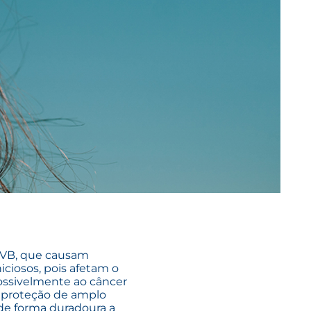
 UVB, que causam
iciosos, pois afetam o
ossivelmente ao câncer
 proteção de amplo
 de forma duradoura a