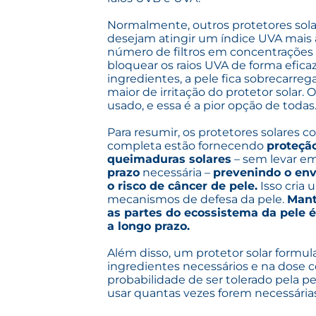
Normalmente, outros protetores solar
desejam atingir um índice UVA mais
número de filtros em concentrações 
bloquear os raios UVA de forma efic
ingredientes, a pele fica sobrecarr
maior de irritação do protetor solar. 
usado, e essa é a pior opção de todas
Para resumir, os protetores solares 
completa estão fornecendo
proteçã
queimaduras solares
– sem levar e
prazo
necessária –
prevenindo o en
o risco de câncer de pele.
Isso cria 
mecanismos de defesa da pele.
Mant
as partes do ecossistema da pele 
a longo prazo.
Além disso, um protetor solar formu
ingredientes necessários e na dose 
probabilidade de ser tolerado pela p
usar quantas vezes forem necessárias