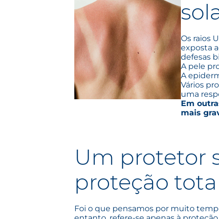
sol
Os raios
exposta a
defesas b
A pele pr
A epiderm
Vários pr
uma resp
Em outras
mais gra
Um protetor s
proteção tota
Foi o que pensamos por muito tempo, 
entanto, refere-se apenas à proteção