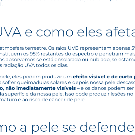
l.
UVA e como eles afet
mosfera terrestre. Os raios UVB representam apenas 5%
 constituem os 95% restantes do espectro e penetram ma
 os absorvemos se está ensolarado ou nublado, se estamo
 radiação UVA todos os dias.
pele, eles podem produzir um
efeito visível e de curto
 sofrer queimaduras solares e depois nossa pele descasca
zo, não imediatamente visíveis
– e os danos podem ser 
 superfície da nossa pele. Isso pode produzir lesões no 
turo e ao risco de câncer de pele.
o a pele se defende