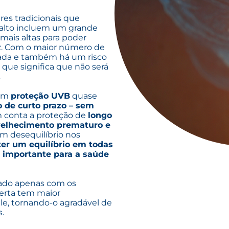
es tradicionais que
 alto incluem um grande
mais altas para poder
az. Com o maior número de
egada e também há um risco
O que significa que não será
.
com
proteção UVB
quase
o de curto prazo – sem
m conta a proteção de
longo
velhecimento prematuro e
um desequilíbrio nos
er um equilíbrio em todas
é importante para a saúde
lado apenas com os
certa tem maior
ele, tornando-o agradável de
.