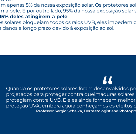
am apenas 5% da nossa exposição solar. Os protetores so
 a pele. E por outro lado, 95% da nossa exposição solar
 15% deles atingirem a pele
.
s solares bloqueiam todos os raios UVB, eles impedem qu
a danos a longo prazo devido à exposição ao sol.
Quando os protetores solares foram desenvolvidos pel
projetados para proteger contra queimaduras solares ,
protegiam contra UVB. E eles ainda fornecem melhor
proteção UVA, embora agora conheçamos os efeitos d
Professor Sergio Schalka, Dermatologist and Photoprot