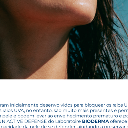
foram inicialmente desenvolvidos para bloquear os raios
 raios UVA, no entanto, são muito mais presentes e pern
a pele e podem levar ao envelhecimento prematuro e p
 SUN ACTIVE DEFENSE do Laboratoire
BIODERMA
oferece
apacidade da pele de se defender, ajudando a preservar