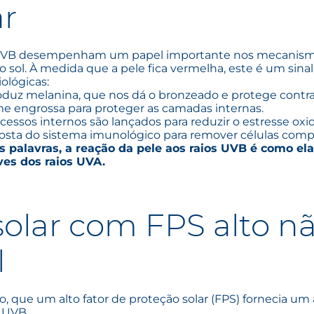
ar
 UVB desempenham um papel importante nos mecanismo
o sol. À medida que a pele fica vermelha, este é um sinal
iológicas:
oduz melanina, que nos dá o bronzeado e protege contr
e engrossa para proteger as camadas internas.
ocessos internos são lançados para reduzir o estresse oxi
osta do sistema imunológico para remover células com
 palavras, a reação da pele aos raios UVB é como el
ves dos raios UVA.
olar com FPS alto nã
l
que um alto fator de proteção solar (FPS) fornecia um 
 UVB.