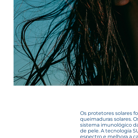
Os protetores solares 
queimaduras solares. Os
sistema imunológico d
de pele. A tecnologia
espectro e melhora a c