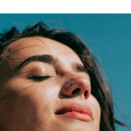
o de Pele
CICABIO
eludo e cabelo sensíveis
OS OS PRODUTOS