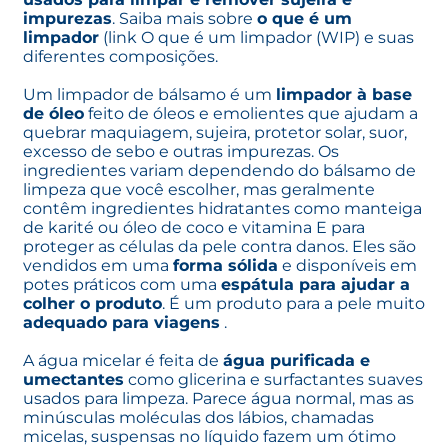
impurezas
. Saiba mais sobre
o que é um
limpador
(link O que é um limpador (WIP) e suas
diferentes composições.
Um limpador de bálsamo é um
limpador à base
de óleo
feito de óleos e emolientes que ajudam a
quebrar maquiagem, sujeira, protetor solar, suor,
excesso de sebo e outras impurezas. Os
ingredientes variam dependendo do bálsamo de
limpeza que você escolher, mas geralmente
contêm ingredientes hidratantes como manteiga
de karité ou óleo de coco e vitamina E para
proteger as células da pele contra danos. Eles são
vendidos em uma
forma sólida
e disponíveis em
potes práticos com uma
espátula para ajudar a
colher o produto
. É um produto para a pele muito
adequado para viagens
.
A água micelar é feita de
água purificada e
umectantes
como glicerina e surfactantes suaves
usados para limpeza. Parece água normal, mas as
minúsculas moléculas dos lábios, chamadas
micelas, suspensas no líquido fazem um ótimo