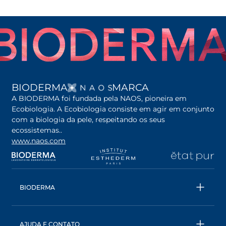
ABRE EM UMA NOVA G
BIODERMA
MARCA
A BIODERMA foi fundada pela NAOS, pioneira em
Ecobiologia. A Ecobiologia consiste em agir em conjunto
com a biologia da pele, respeitando os seus
ecossistemas..
www.naos.com
abre em uma nova guia
abre em uma nova guia
abre em uma nova gu
ab
BIODERMA
Todos os produtos
Águas Micelares
AJUDA E CONTATO