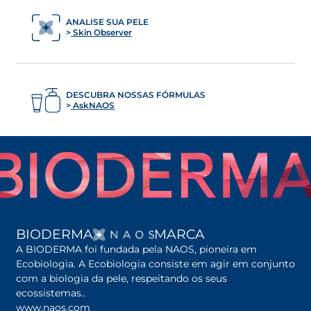
ANALISE SUA PELE
Skin Observer
DESCUBRA NOSSAS FÓRMULAS
AskNAOS
ABRE EM UMA NOVA G
BIODERMA
MARCA
A BIODERMA foi fundada pela NAOS, pioneira em
Ecobiologia. A Ecobiologia consiste em agir em conjunto
com a biologia da pele, respeitando os seus
ecossistemas..
www.naos.com
abre em uma nova guia