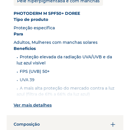
Pele hiperpigmentada e com manchas
PHOTODERM M SPF50+ DOREE
Tipo de produto
Proteção específica
Para
Adultos, Mulheres com manchas solares
Benefícios
Proteção elevada da radiação UVA/UVB e da
luz azul visível
FPS (UVB) 50+
UVA 39
A mais alta proteção do mercado contra a luz
azul (filtra de 61% a 66% da luz azul)
Trata a hiperpigmentação causada pela luz
Ver mais detalhes
azul visível, tal como o “melasma\"
Ajuda a prevenir as manchas e reduz o seu
aparecimento
Composição