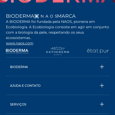
ABRE EM UMA NOVA G
BIODERMA
MARCA
A BIODERMA foi fundada pela NAOS, pioneira em
Ecobiologia. A Ecobiologia consiste em agir em conjunto
com a biologia da pele, respeitando os seus
ecossistemas..
www.naos.com
abre em uma nova guia
abre em uma nova guia
abre em uma nova gu
ab
BIODERMA
Todos os produtos
Águas Micelares
AJUDA E CONTATO
Conselhos de especialistas
Entre em contato
Ecobiologia, nossa abordagem única
BIODERMA: uma marca NAOS
SERVIÇOS