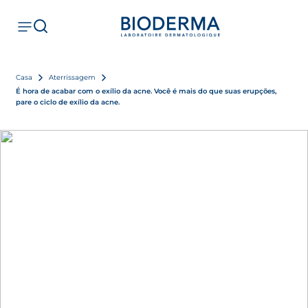
Casa
Aterrissagem
É hora de acabar com o exílio da acne. Você é mais do que suas erupções,
pare o ciclo de exílio da acne.