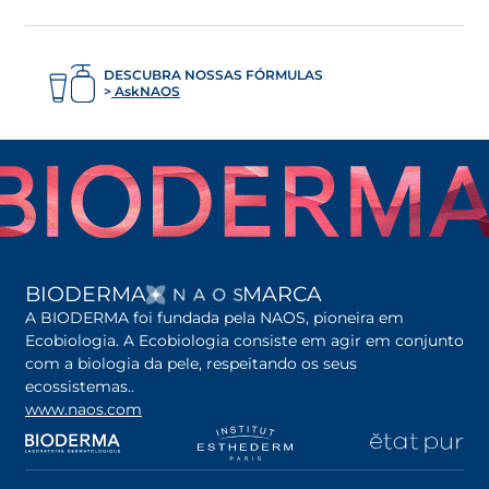
DESCUBRA NOSSAS FÓRMULAS
AskNAOS
ABRE EM UMA NOVA G
BIODERMA
MARCA
A BIODERMA foi fundada pela NAOS, pioneira em
Ecobiologia. A Ecobiologia consiste em agir em conjunto
com a biologia da pele, respeitando os seus
ecossistemas..
www.naos.com
abre em uma nova guia
abre em uma nova guia
abre em uma nova gu
ab